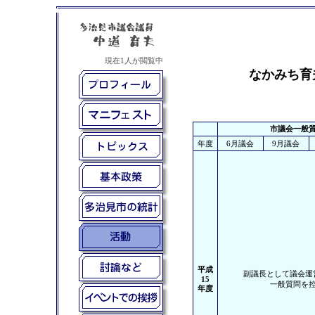
岐阜県多治見市の市議会議員、中道育夫（なかみちいくお）です。政策、統計、活動内容、討論、イベント、構想等、できるかぎり最
新の情報を提供していくつもりです。