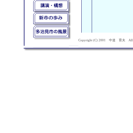
Copyright (C) 2001 中道 育夫 All ri
多治見市議会議員 中道（なかみち）育夫（いくお）