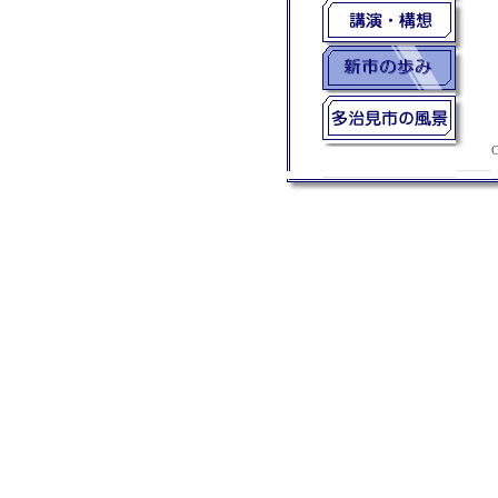
C
多治見市議会議員 中道（なかみち）育夫（いくお）