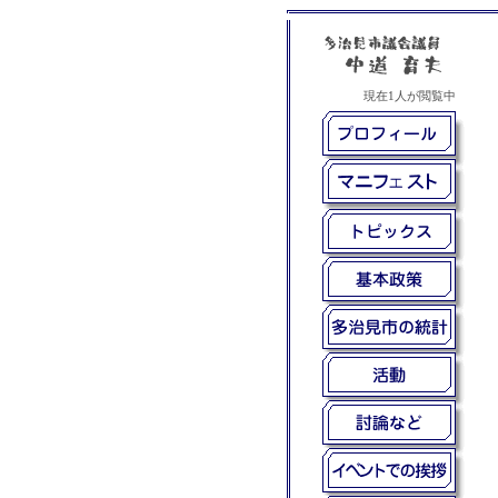
岐阜県多治見市の市議会議員、中道育夫（なかみちいくお）です。政策、統計、活動内容、討論、イベント、構想等、できるかぎり最
新の情報を提供していくつもりです。